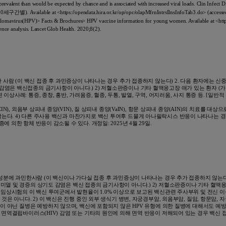
prevalent than would be expected by chance and is associated with increased viral loads. Clin Infect 
ttps://opendata.hira.or.kr/op/opc/olapMfrnIntrsIlnsInfoTab3.do> (accessed o
pillomavirus(HPV)> Facts & Brochures> HPV vaccine information for young women. Available at <ht
dence analysis. Lancet Glob Health. 2020;8(2).
 사람 (이 백신 접종 후 과민증상이 나타나는 경우 추가 접종하지 않는다) 2. 다음 환자에는 신중
감염은 백신접종의 금기사항이 아니다.) 2) 저혈소판증이나 기타 혈액응고장 애가 있는 환자 (가
상사례: 통증, 종창, 홍반, 가려움증, 혈종, 두통, 발열, 구역, 어지러움, 사지 통증 등. [일
 외음부 상피내 종양(VIN), 질 상피내 종양(VaIN), 항문 상피내 종양(AIN)의 치료를 대상으로 하지
다. 4) 다른 주사용 백신과 마찬가지로 백신 투여후 드물게 아나필락시스 반응이 나타나는 경우 
의한 항체 반응이 감소될 수 있다. 개정일: 2025년 4월 29일.
 성분에 과민한사람 (이 백신이나 가다실 접종 후 과민증상이 나타나는 경우 추가 접종하지 않는다) 2
 미열 및 경증의 상기도 감염은 백신 접종의 금기사항이 아니다.) 2) 저혈소판증이나 기타 혈액
상시험의 이 백신 투여군에서 발현율이 1.0% 이상으로 보고된 백신관련 주사부위 및 전신 이상사례 :
것은 아니다. 2) 이 백신은 진행 중인 외부 생식기 병변, 자궁경부암, 외음부암, 질암, 항문암, 
V)에 의한 것이 아닌 질병은 예방하지 않으며, 백신에 포함되지 않은 HPV 유형에 의한 질병에 대해서
면역결핍바이러스(HIV) 감염 또는 기타의 원인에 의해 면역 반응이 저해되어 있는 경우 백신 접종에 