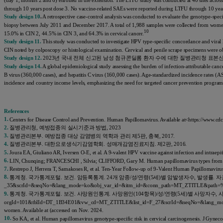
(day 1, months 2 and 6) enrolled in the extension. The LTFU study was conducted at 40 sites acro
through 10 years post dose 3. No vaccine-related SAEs were reported during LTFU through 10 year
Study design 10
.
A retrospective case-control analysis was conducted to evaluate the genotype-spec
biopsy between July 2011 and December 2017. A total of 1,988 samples were collected from wome
10
15.0% in CIN 2, 44.5% in CIN 3, and 64.3% in cervical cancer.
Study design 11.
This study was conducted to investigate HPV type-specific concordance and viral 
CIN noted by colposcopy or histological examination. Cervical and penile scrape specimens were 
Study design 12.
2023년 국내 전체 신고된 남성 첨규콘딜롬 환자 수에 대한 질병관리청 표본
Study design 14.
A global epidemiological study assessing the burden of infection-attributable ca
B virus (360,000 cases), and hepatitis C virus (160,000 cases). Age-standardized incidence rates (
incidence and country income levels, emphasizing the need for targeted cancer prevention programs
References
1.
Centers for Disease Control and Prevention. Human Papillomavirus. Available at<https://www.cd
2.
질병관리청, 예방접종의 실시기준과 방법, 2023
3.
질병관리본부. 예방접종 대상 감염병의 역학과 관리 제5판, 충북, 2017.
4.
질병관리본부. 대한요로생식기감염학회. 성매개감염진료지침. 제2판, 2016.
5.
Joura EA, Giuliano AR, Iversen O-E, et al. A 9-valent HPV vaccine against infection and intrae
6.
LIN, Chunqing; FRANCESCHI , Silvia; CLIFFORD, Gary M. Human papillomavirus types from infecti
7.
Restrepo J, Herrera T, Samakoses R, et al. Ten-Year Follow-up of 9-Valent Human Papillomaviru
8.
통계청. 국가통계포털. 보건. 암등록통계. 24개 암종/성/연령(5세)별 암발생자수, 발생률. 자궁경부(C53). 2021. A
_35&scrId=&seqNo=&lang_mode=ko&obj_var_id=&itm_id=&conn_path=MT_ZTITLE&path=%252Fstat
9.
통계청. 국가통계포털. 보건. 사망원인통계. 사망원인(104항목)/성/연령(5세)별 사망자수, 사망률. 자궁경부의 악성신
orgId=101&tblId=DT_1B34E01&vw_cd=MT_ZTITLE&list_id=F_27&scrId=&seqNo=&lang_mode=ko&o
women. Available at (accessed on Nov. 2024.
10.
So KA, et al. Human papillomavirus genotype-specific risk in cervical carcinogenesis. J Gynec