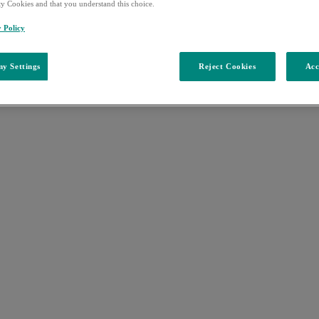
ty Cookies and that you understand this choice.
y Policy
y Settings
Reject Cookies
Acc
13
할 수 있습니다.