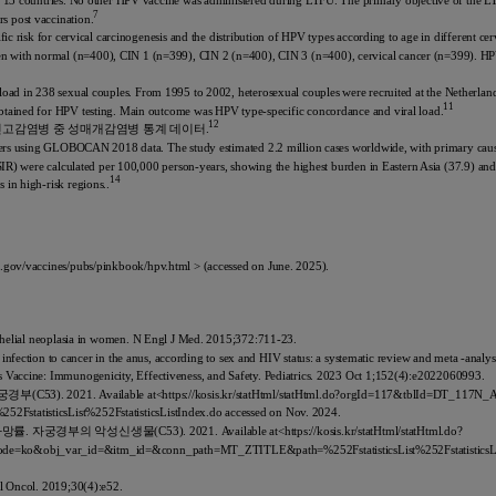
ss 13 countries. No other HPV vaccine was administered during LTFU. The primary objective of the LT
7
s post vaccination.
ific risk for cervical carcinogenesis and the distribution of HPV types according to age in different
n with normal (n=400), CIN 1 (n=399), CIN 2 (n=400), CIN 3 (n=400), cervical cancer (n=399). H
load in 238 sexual couples. From 1995 to 2002, heterosexual couples were recruited at the Netherlan
11
obtained for HPV testing. Main outcome was HPV type-specific concordance and viral load.
12
신고감염병 중 성매개감염병 통계 데이터.
ncers using GLOBOCAN 2018 data. The study estimated 2.2 million cases worldwide, with primary cause
ASIR) were calculated per 100,000 person-years, showing the highest burden in Eastern Asia (37.9) an
14
 in high-risk regions..
c.gov/vaccines/pubs/pinkbook/hpv.html > (accessed on June. 2025).
pithelial neoplasia in women. N Engl J Med. 2015;372:711-23.
on to cancer in the anus, according to sex and HIV status: a systematic review and meta -analysis
s Vaccine: Immunogenicity, Effectiveness, and Safety. Pediatrics. 2023 Oct 1;152(4):e2022060993.
vailable at<https://kosis.kr/statHtml/statHtml.do?orgId=117&tblId=DT_117N_A
isticsList%252FstatisticsListIndex.do accessed on Nov. 2024.
생물(C53). 2021. Available at<https://kosis.kr/statHtml/statHtml.do?
bj_var_id=&itm_id=&conn_path=MT_ZTITLE&path=%252FstatisticsList%252FstatisticsListInd
ol Oncol. 2019;30(4):e52.