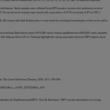
FU study was to evaluate anti -HPV6, 11, 16, 18, 31, 33, 45, 52, and 58 antibody responses
 cervical lesions. Study samples were collected from HPV-positive women who underwent cervical
PV 16 was the most common type found with a prevalence of 9.5% in normal, 6.8% in CIN 1,
ds. All woman had mild dyskaryosis or worse noted by cytological examination of the cervix and/or
s including Helicobacter pylori (810,000 cases), human papillomavirus (690,000 cases), hepatitis
d Sub-Saharan Africa (33.1). Findings highlight the strong association between HPV-related cancer
. The Lancet Infectious Diseases, 2018, 18.2: 198-206.
00023&vw_cd=MT_ZTITLE&list_id=F
ex.do>Papillomavirus(HPV)> Facts & Brochures> HPV vaccine information for young