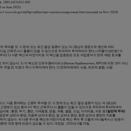
Dis. 2005;41(5):612-620.
n June 2025).
tps:// www.cdc.gov/std/hpv/stdfact-hpv-vaccine-youngwomen.htm>(accessed on Nov. 2024)
히 투여할 것: 1) 현재 또는 최근 열성 질환이 있는 자 (증상의 중증도와 병인에 따라
다실 근육주사시 출혈이 있을 수 있으므로 주의하여 투여하여야 한다.) [약물이상반응] 이
반적 주의] 1) 다른 백신과 마찬가지로 이 백신을 접종받은 모든 피접종자가 면역·예방 효과를
 않는다. 3) 이 백신은 인유두종바이러스(Human Papillomavirus, HPV)에 의한 것이 아닌
적절 한 치료가 즉시 이루어져야 한다. 5) 면역억제제의 사용, 유전적 결함, 사람
. 다음 환자에는 신중히 투여할 것. 1) 현재 또는 최근 열성 질환이 있는 자 (증상의
응고장애가 있는 환자 (이 백신 근육주사 시 출혈이 있을 수 있으므로 주의하여 투여하여야
 통증, 부기, 홍반, 가려움증, 멍듦, 두통, 발열, 오심, 어지러움, 피로 등
[일반적 주의]
자궁경부 상피내 종양, 외음부 상피내 종양, 질 상피내 종양, 항문 상피내 종양의 치료를
도 예방하지 않는다. 4) 다른 주사용 백신과 마찬가지로 백신 투여 후 드물게 아나필락시스 반응이
의한 항체 반응이 감소될 수 있다. 개정일 : 2025년 4월 29일