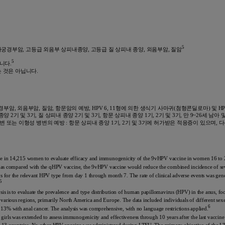
5
선암, 자궁경부암, 고등급 외음부 상피내종양, 고등급 질 상피내 종양, 외음부암, 질암
5
니다.
 것은 아닙니다.
한 자궁경부암, 외음부암, 질암, 항문암의 예방, HPV 6, 11형에 의한 생식기 사마귀(첨형콘딜로마) 및 HPV 6,
및 3기, 질 상피내 종양 2기 및 3기, 항문 상피내 종양 1기, 2기 및 3기, 만 9~26세 남아 및 남성에서 
에 의한 전암성 병변 또는 이형성 병변의 예방 : 항문 상피내 종양 1기, 2기 및 3기에 허가받은 적응증
e in 14,215 women to evaluate efficacy and immunogenicity of the 9vHPV vaccine in women 16 to 26 y
at, as compared with the qHPV vaccine, the 9vHPV vaccine would reduce the combined incidence of se
s for the relevant HPV type from day 1 through month 7. The rate of clinical adverse events was gen
5
sis is to evaluate the prevalence and type distribution of human papillomavirus (HPV) in the anus, f
arious regions, primarily North America and Europe. The data included individuals of different sex
6
3% with anal cancer. The analysis was comprehensive, with no language restrictions applied.
rls was extended to assess immunogenicity and effectiveness through 10 years after the last vaccin