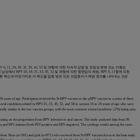
 11, 16, 18, 31, 33, 45, 52 및 58형에 의한 지속적 감염 및 전암성 병변 또는 이형성
HPV 16, 18, 31, 33, 45, 52 및 58형에 의한 항문암의 예방, HPV 6, 11형에 의한
이 있으며, 다른 백신과 마찬가지로 이 백신을 접종 받은 모든 피접종자가 예방 효과를 나타내는 것은
ears of age. Participants received the 9vHPV vaccine or the qHPV vaccine in a series of three
veral conditions related to HPV-31, 33, 45, 52, and 58 in women 16 to 26 years of age who were
erally similar in the two vaccine groups, with the most common events (incidence ≥2%) being pain,
ocusing on the progression from HPV infection to anal cancer. The study analyzed data from 95
es and HIV statuses (both HIV-positive and HIV-negative). The cytology results among the cases
e dose. Boys (n=301) and girls (n=971) who received three 9vHPV vaccine dos es in the base study