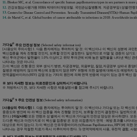
11.
Bleeker MC, et al. Concordance of specific human papillomavirus types in sex partners is more 
12.
건강보험심사평가원 HIRA 빅데이터개방포털. 국민관심질병통계. 자궁경부암 (성별/연령10세구간별). Available at <h
13.
Centers for Disease Control and Prevention. Sexually Transmitted Diseases(STDs)>Human Pa
14.
de Martel C, et al. Global burden of cancer attributable to infections in 2018: A worldwide inci
®
가다실
주요 안전성 정보
(Selected safety informat ion)
[사용상의 주의사항] 1. 다음 환자에게는 투여하지 말 것: 이 백신이나 이 백신의 성분에 과민한
백신접종을 계속 진행할 것인지, 보류할 것인지 결정한다. 일반적으로 미열 및 경증의 상기도 
백신 투여군에서 발현율이 1.0% 이상이고 위약 투여군에 비해 높은 발현율을 나타낸 백신 관련 이
나타내는 것은 아니다.
2) 이 백신은 진행 중인 외부 생식기 병변, 자궁경부암, 외음부암, 질암,자궁경부 상피내 종양(CIN),
질병은 예방하지 않으며 백신에 포함되지 않은 HPV 유형에 의한 질병에 대해서도 예방하지 않는
면역결핍바이러스(HIV) 감염 또는 기타의 원인에 의해 면역 반응에 이상이 있는 경우 백신 접종에 
※ 보다 자세한 정보는 의료전문인과 상의하시기 바랍니다.
※ 처방하시기 전, 보다 자세한 사항은 제품설명서를 참고해 주시기 바랍니다.
®
가다실
9 주요 안전성 정보
(Selected safety information)
[사용상의 주의사항]
1. 다음 환자에게는 투여하지 말 것: 이 백신이나 가다실 또는 각 백신의
중증도와 병인에 따 라 백신 접종을 계속 진행할 것인지, 보류할 것인지 결정한다. 일반적으로
한다.)
[이상사례]
모든 연령과 성 별에서 이 백신과 가다실의 안전성 양상은 유사하였다. 모든 임
1) 다른 백신과 마찬가지로 이 백신을 접종받 은 모든 피접종자가 면역 · 예방 효과를 나타내는 
대상으로 하지 않는다. 3) 이 백신은 인유두종바이러스(Human Papillomavirus, HP
나타나는 경우 적절한 치료가 즉시 이루어져야 한다. 5) 면역억제제의 사용, 유전적 결함, 사람 
※
보다 자세한 정보는 의료전문인과 상의하시길 바랍니다
.