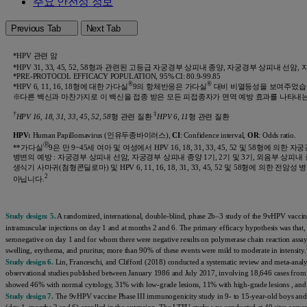
주요 안전성 정보
Previous Tab
Next Tab
*HPV 관련 암
*HPV 31, 33, 45, 52, 58형과 관련된 고등급 자궁경부 상피내 종양, 자궁경부 상피내 
*PRE-PROTOCOL EFFICACY POPULATION, 95% CI: 80.9-99.85
®
®
*HPV 6, 11, 16, 18형에 대한 가다실
9의 항체반응은 가다실
대비 비열등성을 보여주었습
※다른 백신과 마찬가지로 이 백신을 접종 받은 모든 피접종자가 면역 예방 효과를 나타내는
†
‡
HPV 16, 18, 31, 33, 45, 52, 58
형 관련 질환
HPV 6, 11
형 관련 질환
HPV:
Human Papillomavirus (인유두종바이러스),
CI
: Confidence interval,
OR
: Odds ratio.
Ⓡ
**가다실
9은 만 9~45세 여아 및 여성에서 HPV 16, 18, 31, 33, 45, 52 및 58형에 의
병변의 예방 : 자궁경부 상피내 선암, 자궁경부 상피내 종양 1기, 2기 및 3기, 외음부 상피내 종양 2기 
생식기 사마귀(첨형콘딜로마) 및 HPV 6, 11, 16, 18, 31, 33, 45, 52 및 58형
2
아닙니다.
Study design: 5.
A randomized, international, double-blind, phase 2b–3 study of the 9vHPV vaccin
intramuscular injections on day 1 and at months 2 and 6. The primary efficacy hypothesis was th
seronegative on day 1 and for whom there were negative results on polymerase chain reaction assay
swelling, erythema, and pruritus; more than 90% of these events were mild to moderate in intensity.
Study design 6.
Lin, Franceschi, and Clifford (2018) conducted a systematic review and meta-analy
observational studies published between January 1986 and July 2017, involving 18,646 cases from v
showed 46% with normal cytology, 31% with low-grade lesions, 11% with high-grade lesions , and 1
Study design 7.
The 9vHPV vaccine Phase III immunogenicity study in 9- to 15-year-old boys and gi